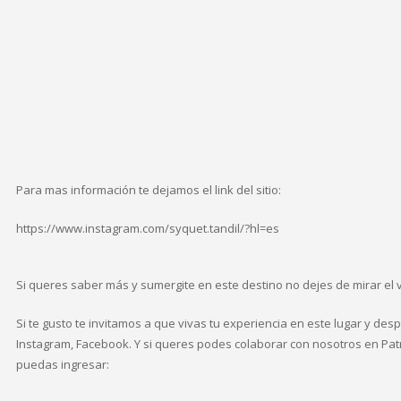
Para mas información te dejamos el link del sitio:
https://www.instagram.com/syquet.tandil/?hl=es
Si queres saber más y sumergite en este destino no dejes de mirar el
Si te gusto te invitamos a que vivas tu experiencia en este lugar y des
Instagram, Facebook. Y si queres podes colaborar con nosotros en Patr
puedas ingresar: