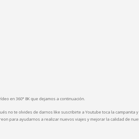
 vídeo en 360° 8K que dejamos a continuación.
pués no te olvides de darnos like suscribirte a Youtube toca la campanita 
eon para ayudarnos a realizar nuevos viajes y mejorar la calidad de nues