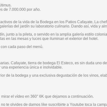
ltimus.
s de 7.000.000 por año.
ctivos de la vida de la Bodega en los Patios Cafayate, La chef
alerías del jardín su laboratorio culinario. Dando así, vida y a
n, junto a la pileta, o servido en la amplia galería estilo colonia
as en las mesas y luces que iluminan el exterior del hotel.
 con cada paso del menú.
rias. Cafayate, tierra de bodega El Esteco, es sin duda uno de
r una experiencia única e inolvidable.
terior de la bodega y una exclusiva degustación de los vinos, ela
e mirar el vídeo en 360° 6K que dejamos a continuación.
 no te olvides de darnos like suscribirte a Youtube toca la campa