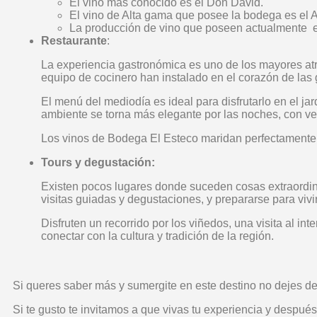
El vino más conocido es el Don David.
El vino de Alta gama que posee la bodega es el A
La producción de vino que poseen actualmente e
Restaurante
:
La experiencia gastronómica es uno de los mayores atra
equipo de cocinero han instalado en el corazón de las g
El menú del mediodía es ideal para disfrutarlo en el jardí
ambiente se torna más elegante por las noches, con vel
Los vinos de Bodega El Esteco maridan perfectamente
Tours y degustación:
Existen pocos lugares donde suceden cosas extraordina
visitas guiadas y degustaciones, y prepararse para vivi
Disfruten un recorrido por los viñedos, una visita al in
conectar con la cultura y tradición de la región.
Si queres saber más y sumergite en este destino no dejes d
Si te gusto te invitamos a que vivas tu experiencia y después