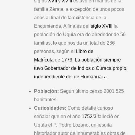
siglos
XVII
y
XVIII
estuvo en manos de la
familia Zárate, a excepción de unos pocos
años al final de la existencia de la
Encomienda. A finales del
siglo XVIII
la
población de Uquia era de alrededor de 50
familias, lo que nos da un total de 236
personas, según el
Libro de
Matrícula
de
1773. La población siempre
tuvo Gobernador de Indios o Curaca propio,
independiente del de
Humahuaca
Población:
Según último censo 2001 525
habitantes
Curiosidades:
Como detalle curioso
señalar que en el año
1752
/
3
falleció en
Uquía el P. Pedro Lozano, un jesuita
historiador autor de innumerables obras de