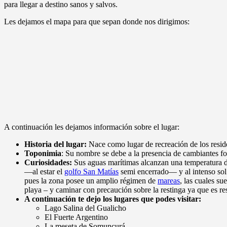
para llegar a destino sanos y salvos.
Les dejamos el mapa para que sepan donde nos dirigimos:
A continuación les dejamos información sobre el lugar:
Historia del lugar:
Nace como lugar de recreación de los resi
Toponimia
:
Su nombre se debe a la presencia de cambiantes f
Curiosidades:
Sus aguas marítimas alcanzan una temperatura 
—al estar el
golfo San Matías
semi encerrado— y al intenso sol e
pues la zona posee un amplio régimen de
mareas
, las cuales su
playa – y caminar con precaución sobre la restinga ya que es re
A continuación te dejo los lugares que podes visitar:
Lago Salina del Gualicho
El Fuerte Argentino
La meseta de Somuncurá