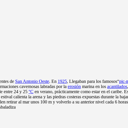
dentes de
San Antonio Oeste
. En
1925
, Llegaban para los famosos“
pic-n
ormaciones cavernosas labradas por
la
erosión
marina en los
acantilados
de entre 24 y 25
°C
en verano, prácticamente como estar en el caribe. Es
stival calienta la arena y las piedras costeras expuestas durante la baja
elen retirar al mar unos 100 m y volverlo a su anterior nivel cada 6 hora
sbaladiza